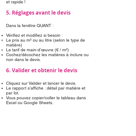
et rapide !
5. Réglages avant le devis
Dans la fenêtre QUANT :
Vérifiez et modifiez si besoin :
Le prix au m² ou au litre (selon le type de
matière)
Le tarif de main-d’œuvre (€ / m²)
Cochez/décochez les matières à inclure ou
non dans le devis.
6. Valider et obtenir le devis
Cliquez sur Valider et lancer le devis.
Le rapport s’affiche : détail par matière et
par lot.
Vous pouvez copier/coller le tableau dans
Excel ou Google Sheets.
Résumé des points clés
⚡
Par défaut : QUANT analyse tout le modèle
(groupes et composants uniquement).
Pour filtrer : sélectionnez ce que vous