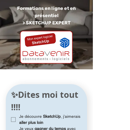
Formations en ligne et en
présentiel
> SKETCHUP EXPERT
✨Dites moi tout 
!!!!
Je découvre 
SketchUp
, j’aimerais 
aller plus loin
Je veux 
gagner du temps
 avec 