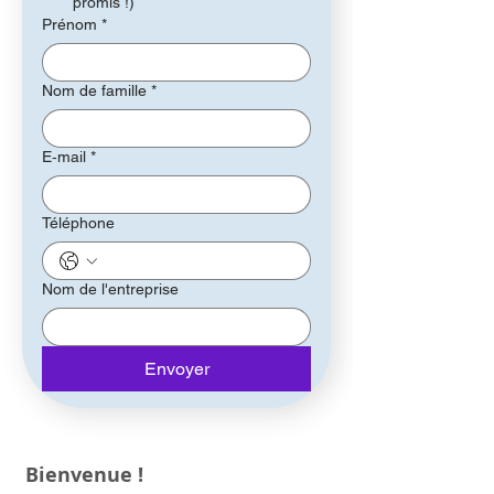
promis !)
Prénom
*
Nom de famille
*
E‑mail
*
Téléphone
Nom de l'entreprise
Envoyer
Bienvenue !