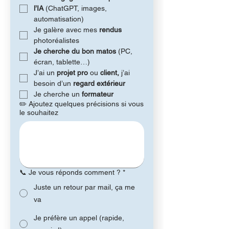
l’IA
 (ChatGPT, images, 
automatisation)
Je galère avec mes 
rendus 
photoréalistes
Je cherche du bon matos
 (PC, 
écran, tablette…)
J’ai un 
projet pro
 ou
 client, 
j’ai 
besoin d’un 
regard extérieur
Je cherche un 
formateur
✏️ Ajoutez quelques précisions si vous
le souhaitez
📞 Je vous réponds comment ?
*
Juste un retour par mail, ça me
va
Je préfère un appel (rapide,